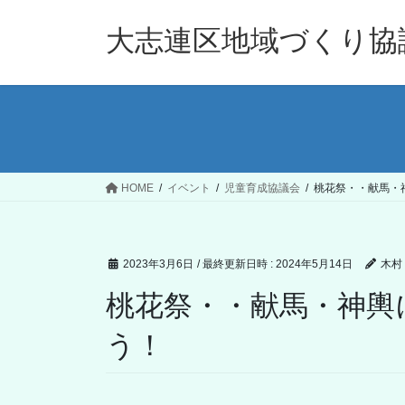
コ
ナ
ン
ビ
大志連区地域づくり協
テ
ゲ
ン
ー
ツ
シ
へ
ョ
ス
ン
キ
に
ッ
移
HOME
イベント
児童育成協議会
桃花祭・・献馬・
プ
動
2023年3月6日
/ 最終更新日時 :
2024年5月14日
木村
桃花祭・・献馬・神輿
う！