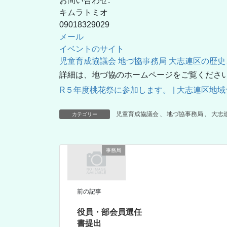
お問い合わせ:
キムラトミオ
09018329029
メール
イベントのサイト
児童育成協議会
地づ協事務局
大志連区の歴史
詳細は、地づ協のホームページをご覧くださ
R５年度桃花祭に参加します。 | 大志連区地域づくり協
児童育成協議会
、
地づ協事務局
、
大志
カテゴリー
事務局
前の記事
役員・部会員選任
書提出