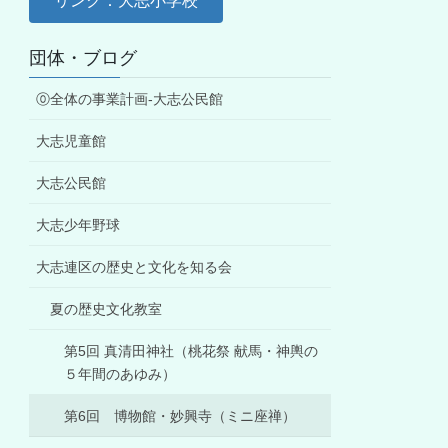
リンク：大志小学校
団体・ブログ
⓪全体の事業計画-大志公民館
大志児童館
大志公民館
大志少年野球
大志連区の歴史と文化を知る会
夏の歴史文化教室
第5回 真清田神社（桃花祭 献馬・神輿の
５年間のあゆみ）
第6回 博物館・妙興寺（ミニ座禅）