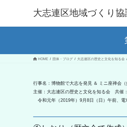
コ
ナ
ン
ビ
大志連区地域づくり協
テ
ゲ
ン
ー
ツ
シ
へ
ョ
ス
ン
キ
に
ッ
移
HOME
団体・ブログ
大志連区の歴史と文化を知る会
プ
動
行事名：博物館で大志を発見 ＆ ミニ座禅会
主催：大志連区の歴史と文化を知る会 共催
令和元年（2019年）9月8日（日）午前、