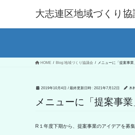
コ
ナ
ン
ビ
大志連区地域づくり協
テ
ゲ
ン
ー
ツ
シ
へ
ョ
ス
ン
キ
に
ッ
移
HOME
Blog:地域づくり協議会
メニューに「提案事業
プ
動
2019年10月4日
/ 最終更新日時 :
2021年7月12日
木
メニューに「提案事業
R１年度下期から、提案事業のアイデアを募