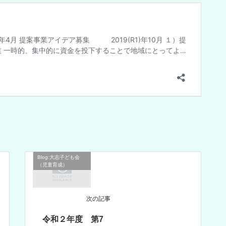
Blog:大志子ども会
（児童育成）
次の記事
令和２年度 第7