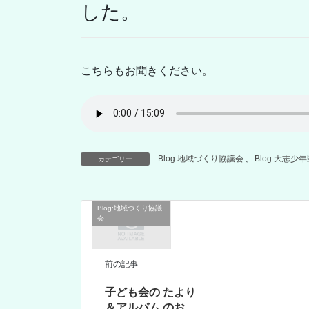
した。
こちらもお聞きください。
Blog:地域づくり協議会
、
Blog:大志少
カテゴリー
Blog:地域づくり協議
会
前の記事
子ども会の たより
＆アルバム のお