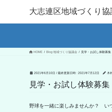
コ
ナ
ン
ビ
大志連区地域づくり協
テ
ゲ
ン
ー
ツ
シ
へ
ョ
ス
ン
キ
に
ッ
移
HOME
Blog:地域づくり協議会
見学・お試し体験募集
プ
動
2021年6月10日
/ 最終更新日時 :
2021年7月12日
木
見学・お試し体験募集
野球を一緒に楽しみませんか？ い