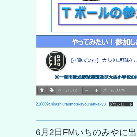
ページ
1
/
2
ズーム
100%
210609chirashiuraomote-syounenyakyu
ダウンロード
6月2日FMいちのみやに