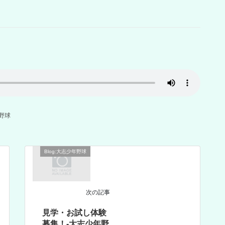
年野球
Blog:大志少年野球
次の記事
見学・お試し体験
募集！-大志少年野