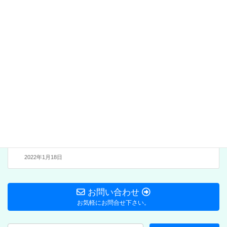
どる一宮大空襲」「一宮空
襲を語る会」YouTube にて
公開中
2021年11月7日
Blog:大志公民館
次の記事
公民館行事中止・・2/20文
化展、2/17イタリアン料理
教室
2022年1月18日
お問い合わせ
お気軽にお問合せ下さい。