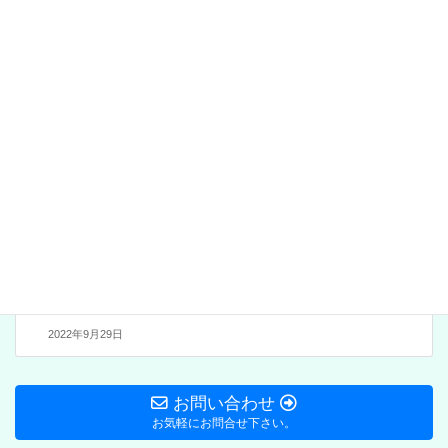
前の記事
R4年度 女性学級：大志公民
館 女性学習部
2022年8月1日
Blog:Web版大志（だいし）
マップ
次の記事
Blog:Ｗeb版大志（だい
し）マップ 新設
2022年9月29日
お問い合わせ
お気軽にお問合せ下さい。