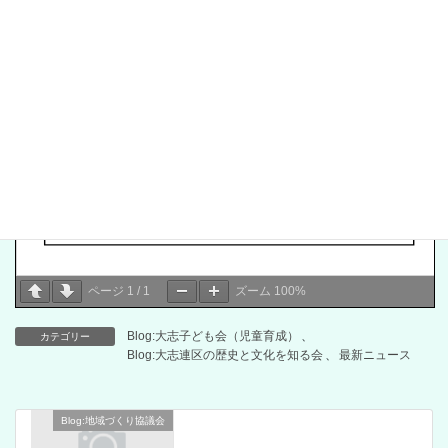
ページ
1
/
1
ズーム
100%
Blog:大志子ども会（児童育成）
、
カテゴリー
Blog:大志連区の歴史と文化を知る会
、
最新ニュース
Blog:地域づくり協議会