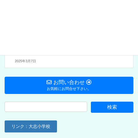
次の記事
保護中: 地づ協拡大事務局会
議(月例)-全資料-3,2月分
（PW付）
2025年3月7日
お問い合わせ
お気軽にお問合せ下さい。
リンク：大志小学校