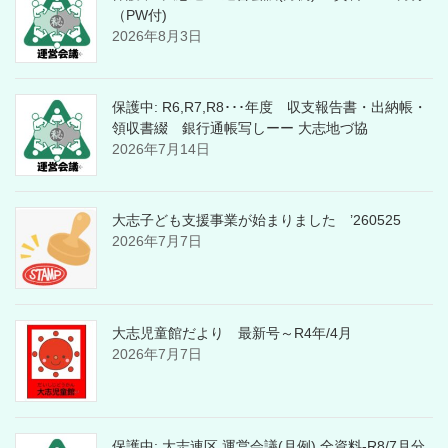
（PW付)
2026年8月3日
保護中: R6,R7,R8･･･年度 収支報告書・出納帳・
領収書綴 銀行通帳写しーー 大志地づ協
2026年7月14日
大志子ども支援事業が始まりました ’260525
2026年7月7日
大志児童館だより 最新号～R4年/4月
2026年7月7日
保護中: 大志連区 運営会議(月例) 全資料-R8/7月分