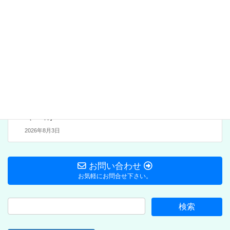
Blog:地域づくり協議会
次の記事
保護中: 大志連区 運営会議
(月例) 全資料-R8/8月分
（PW付)
New!!
2026年8月3日
お問い合わせ
お気軽にお問合せ下さい。