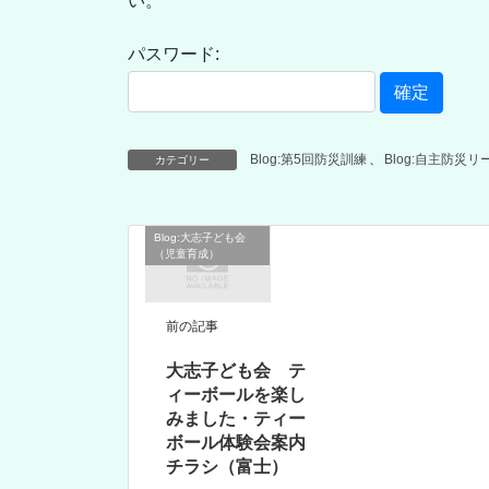
い。
パスワード:
Blog:第5回防災訓練
、
Blog:自主防災
カテゴリー
Blog:大志子ども会
（児童育成）
前の記事
大志子ども会 テ
ィーボールを楽し
みました・ティー
ボール体験会案内
チラシ（富士）