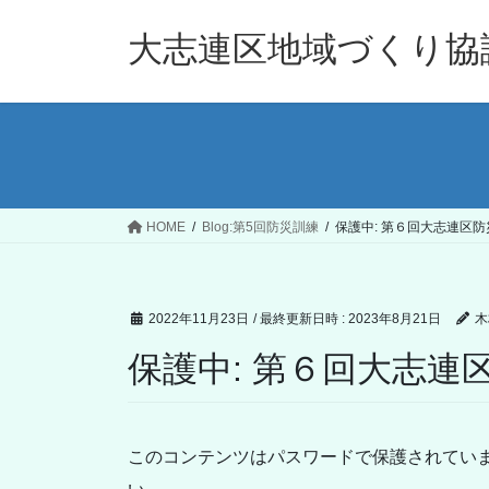
コ
ナ
ン
ビ
大志連区地域づくり協
テ
ゲ
ン
ー
ツ
シ
へ
ョ
ス
ン
キ
に
ッ
移
HOME
Blog:第5回防災訓練
保護中: 第６回大志連区防
プ
動
2022年11月23日
/ 最終更新日時 :
2023年8月21日
木
保護中: 第６回大志連
このコンテンツはパスワードで保護されてい