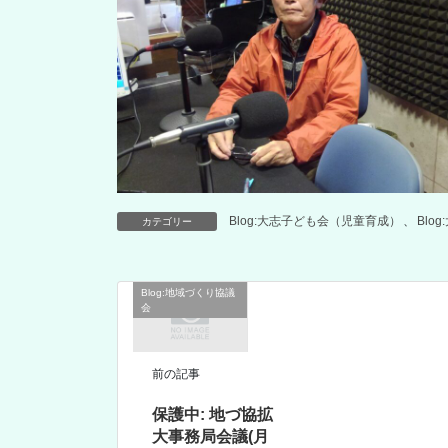
Blog:大志子ども会（児童育成）
、
Blo
カテゴリー
Blog:地域づくり協議
会
前の記事
保護中: 地づ協拡
大事務局会議(月