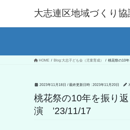
コ
ナ
ン
ビ
大志連区地域づくり協
テ
ゲ
ン
ー
ツ
シ
へ
ョ
ス
ン
キ
に
ッ
移
HOME
Blog:大志子ども会（児童育成）
桃花祭の10年
プ
動
2023年11月18日
/ 最終更新日時 :
2023年11月20日
桃花祭の10年を振り
演 ’23/11/17