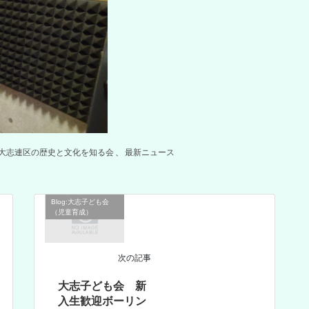
g:大志連区の歴史と文化を知る会
、
最新ニュース
Blog:大志子ども会
（児童育成）
次の記事
大志子ども会 新
入生歓迎ボーリン